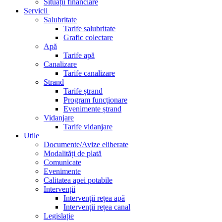
Situații financiare
Servicii
Salubritate
Tarife salubritate
Grafic colectare
Apă
Tarife apă
Canalizare
Tarife canalizare
Strand
Tarife ștrand
Program funcționare
Evenimente ștrand
Vidanjare
Tarife vidanjare
Utile
Documente/Avize eliberate
Modalități de plată
Comunicate
Evenimente
Calitatea apei potabile
Intervenții
Intervenții rețea apă
Intervenții rețea canal
Legislație