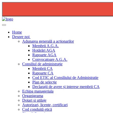
2026-08-04 - PLAN DE RESTRICTIE FURNIZARE AP
Home
Despre noi
Adunarea generală a acționarilor
Membrii A.G.A.
Hotărări AGA
Rapoarte AGA
Convocatoare A.G.A.
Consiliul de administrație
Membrii CA
Rapoarte CA
Cod ETIC al Consiliului de Administratie
Plan de selecție
Declarații de avere și interese membrii CA
Echipa manageriala
Organigrama
Dotari si utilaje
Autorizari, licente, certificari
Cod conduită etică