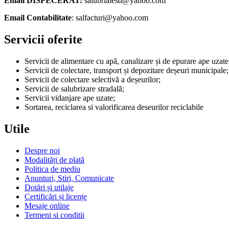
Email DISPECERAT:
salubrialesd@yahoo.com
Email Contabilitate
: salfacturi@yahoo.com
Servicii oferite
Servicii de alimentare cu apă, canalizare și de epurare ape uz
Servicii de colectare, transport și depozitare deșeuri municipale;
Servicii de colectare selectivă a deșeurilor;
Servicii de salubrizare stradală;
Servicii vidanjare ape uzate;
Sortarea, reciclarea si valorificarea deseurilor reciclabile
Utile
Despre noi
Modalități de plată
Politica de mediu
Anunturi, Stiri, Comunicate
Dotări și utilaje
Certificări și licențe
Mesaje online
Termeni si conditii