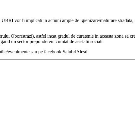
UBRI vor fi implicati in actiuni ample de igienizare/maturare stradala, 
ierului Obor(strazi), astfel incat gradul de curatenie in aceasta zona sa c
jungand un sector preponderent curatat de asistatii sociali.
ea utile/evenimente sau pe facebook SalubriAlesd.