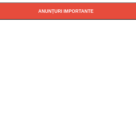
ANUNȚURI IMPORTANTE
Ă POTABILĂ ÎN LOCALITATEA PĂDUREA NEAGRĂ