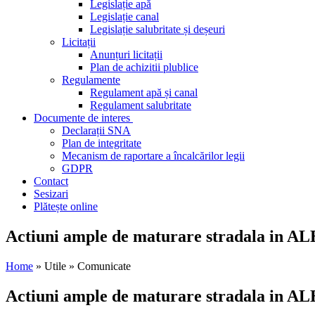
Legislație apă
Legislație canal
Legislație salubritate și deșeuri
Licitații
Anunțuri licitații
Plan de achizitii plublice
Regulamente
Regulament apă și canal
Regulament salubritate
Documente de interes
Declarații SNA
Plan de integritate
Mecanism de raportare a încalcărilor legii
GDPR
Contact
Sesizari
Plătește online
Actiuni ample de maturare stradala in A
Home
» Utile » Comunicate
Actiuni ample de maturare stradala in A