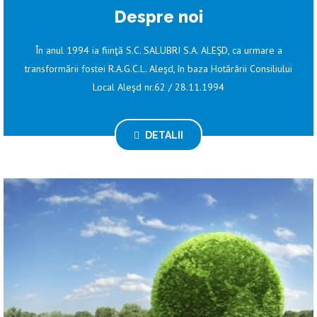
Despre noi
În anul 1994 ia fiinţă S.C. SALUBRI S.A. ALEŞD, ca urmare a
transformării fostei R.A.G.C.L. Aleşd, în baza Hotărârii Consiliului
Local Aleşd nr.62 / 28.11.1994
DETALII