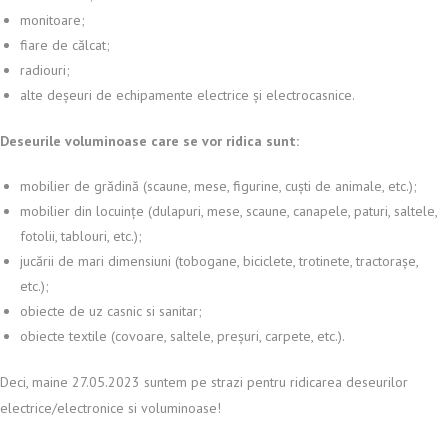
monitoare;
fiare de călcat;
radiouri;
alte deșeuri de echipamente electrice și electrocasnice.
Deseurile voluminoase care se vor ridica sunt:
mobilier de grădină (scaune, mese, figurine, cuști de animale, etc.);
mobilier din locuințe (dulapuri, mese, scaune, canapele, paturi, saltele,
fotolii, tablouri, etc.);
jucării de mari dimensiuni (tobogane, biciclete, trotinete, tractorașe,
etc.);
obiecte de uz casnic si sanitar;
obiecte textile (covoare, saltele, preșuri, carpete, etc.).
Deci, maine 27.05.2023 suntem pe strazi pentru ridicarea deseurilor
electrice/electronice si voluminoase!