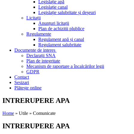
Legislație apă
Legislație canal
Legislație salubritate și deșeuri
Licitații
Anunțuri licitații
Plan de achizitii plublice
Regulamente
Regulament apă și canal
Regulament salubritate
Documente de interes
Declarații SNA
Plan de integritate
Mecanism de raportare a încalcărilor legii
GDPR
Contact
Sesizari
Plătește online
INTRERUPERE APA
Home
» Utile » Comunicate
INTRERUPERE APA