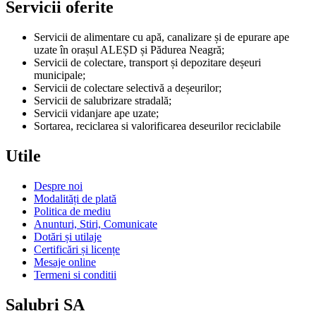
Servicii oferite
Servicii de alimentare cu apă, canalizare și de epurare ape
uzate în orașul ALEȘD și Pădurea Neagră;
Servicii de colectare, transport și depozitare deșeuri
municipale;
Servicii de colectare selectivă a deșeurilor;
Servicii de salubrizare stradală;
Servicii vidanjare ape uzate;
Sortarea, reciclarea si valorificarea deseurilor reciclabile
Utile
Despre noi
Modalități de plată
Politica de mediu
Anunturi, Stiri, Comunicate
Dotări și utilaje
Certificări și licențe
Mesaje online
Termeni si conditii
Salubri SA