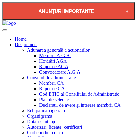
ANUNȚURI IMPORTANTE
2026-08-04 - PLAN DE RESTRICTIE FURNIZARE
APĂ POTABILĂ ÎN LOCALITATEA PĂDUREA
Home
NEAGRĂ
Despre noi
Adunarea generală a acționarilor
Membrii A.G.A.
Hotărări AGA
Rapoarte AGA
Convocatoare A.G.A.
Consiliul de administrație
Membrii CA
Rapoarte CA
Cod ETIC al Consiliului de Administratie
Plan de selecție
Declarații de avere și interese membrii CA
Echipa manageriala
Organigrama
Dotari si utilaje
Autorizari, licente, certificari
Cod conduită etică