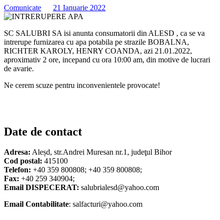
Comunicate
21 Ianuarie 2022
SC SALUBRI SA isi anunta consumatorii din ALESD , ca se va
intrerupe furnizarea cu apa potabila pe strazile BOBALNA,
RICHTER KAROLY, HENRY COANDA, azi 21.01.2022,
aproximativ 2 ore, incepand cu ora 10:00 am, din motive de lucrari
de avarie.
Ne cerem scuze pentru inconvenientele provocate!
Date de contact
Adresa:
Aleșd, str.Andrei Muresan nr.1, judeţul Bihor
Cod postal:
415100
Telefon:
+40 359 800808; +40 359 800808;
Fax:
+40 259 340904;
Email DISPECERAT:
salubrialesd@yahoo.com
Email Contabilitate
: salfacturi@yahoo.com