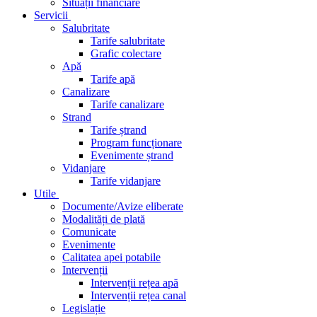
Situații financiare
Servicii
Salubritate
Tarife salubritate
Grafic colectare
Apă
Tarife apă
Canalizare
Tarife canalizare
Strand
Tarife ștrand
Program funcționare
Evenimente ștrand
Vidanjare
Tarife vidanjare
Utile
Documente/Avize eliberate
Modalități de plată
Comunicate
Evenimente
Calitatea apei potabile
Intervenții
Intervenții rețea apă
Intervenții rețea canal
Legislație