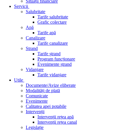
Situații financiare
Servicii
Salubritate
Tarife salubritate
Grafic colectare
Apă
Tarife apă
Canalizare
Tarife canalizare
Strand
Tarife ștrand
Program funcționare
Evenimente ștrand
Vidanjare
Tarife vidanjare
Utile
Documente/Avize eliberate
Modalități de plată
Comunicate
Evenimente
Calitatea apei potabile
Intervenții
Intervenții rețea apă
Intervenții rețea canal
Legislație