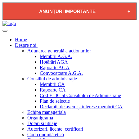
ANUNȚURI IMPORTANTE
2026-08-04 - PLAN DE RESTRICTIE FURNIZARE
APĂ POTABILĂ ÎN LOCALITATEA PĂDUREA
Home
NEAGRĂ
Despre noi
Adunarea generală a acționarilor
Membrii A.G.A.
Hotărări AGA
Rapoarte AGA
Convocatoare A.G.A.
Consiliul de administrație
Membrii CA
Rapoarte CA
Cod ETIC al Consiliului de Administratie
Plan de selecție
Declarații de avere și interese membrii CA
Echipa manageriala
Organigrama
Dotari si utilaje
Autorizari, licente, certificari
Cod conduită etică