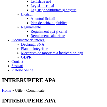
Legislație apă
Legislație canal
Legislație salubritate și deșeuri
Licitații
Anunțuri licitații
Plan de achizitii plublice
Regulamente
Regulament apă și canal
Regulament salubritate
Documente de interes
Declarații SNA
Plan de integritate
Mecanism de raportare a încalcărilor legii
GDPR
Contact
Sesizari
Plătește online
INTRERUPERE APA
Home
» Utile » Comunicate
INTRERUPERE APA