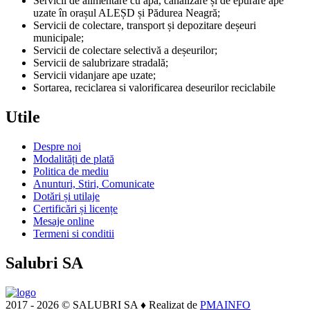
Servicii de alimentare cu apă, canalizare și de epurare ape
uzate în orașul ALEȘD și Pădurea Neagră;
Servicii de colectare, transport și depozitare deșeuri
municipale;
Servicii de colectare selectivă a deșeurilor;
Servicii de salubrizare stradală;
Servicii vidanjare ape uzate;
Sortarea, reciclarea si valorificarea deseurilor reciclabile
Utile
Despre noi
Modalități de plată
Politica de mediu
Anunturi, Stiri, Comunicate
Dotări și utilaje
Certificări și licențe
Mesaje online
Termeni si conditii
Salubri SA
2017 - 2026 © SALUBRI SA ♦ Realizat de
PMAINFO