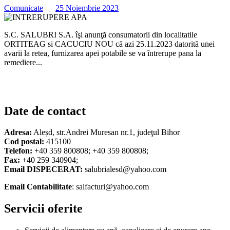
Comunicate
25 Noiembrie 2023
S.C. SALUBRI S.A. îşi anunţă consumatorii din localitatile
ORTITEAG si CACUCIU NOU că azi 25.11.2023 datorită unei
avarii la retea, furnizarea apei potabile se va întrerupe pana la
remediere...
Date de contact
Adresa:
Aleșd, str.Andrei Muresan nr.1, judeţul Bihor
Cod postal:
415100
Telefon:
+40 359 800808; +40 359 800808;
Fax:
+40 259 340904;
Email DISPECERAT:
salubrialesd@yahoo.com
Email Contabilitate
: salfacturi@yahoo.com
Servicii oferite