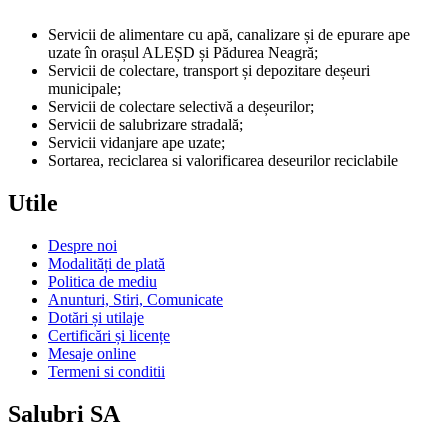
Servicii de alimentare cu apă, canalizare și de epurare ape
uzate în orașul ALEȘD și Pădurea Neagră;
Servicii de colectare, transport și depozitare deșeuri
municipale;
Servicii de colectare selectivă a deșeurilor;
Servicii de salubrizare stradală;
Servicii vidanjare ape uzate;
Sortarea, reciclarea si valorificarea deseurilor reciclabile
Utile
Despre noi
Modalități de plată
Politica de mediu
Anunturi, Stiri, Comunicate
Dotări și utilaje
Certificări și licențe
Mesaje online
Termeni si conditii
Salubri SA