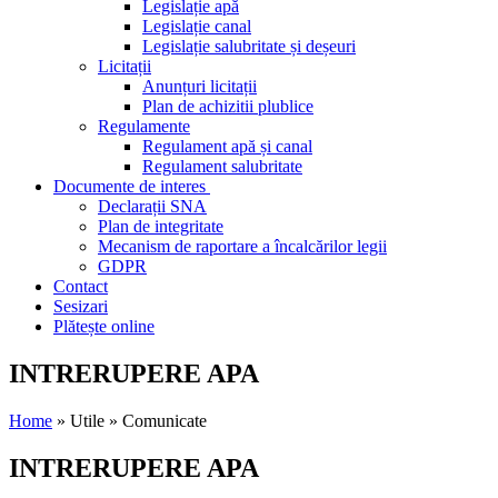
Legislație apă
Legislație canal
Legislație salubritate și deșeuri
Licitații
Anunțuri licitații
Plan de achizitii plublice
Regulamente
Regulament apă și canal
Regulament salubritate
Documente de interes
Declarații SNA
Plan de integritate
Mecanism de raportare a încalcărilor legii
GDPR
Contact
Sesizari
Plătește online
INTRERUPERE APA
Home
» Utile » Comunicate
INTRERUPERE APA