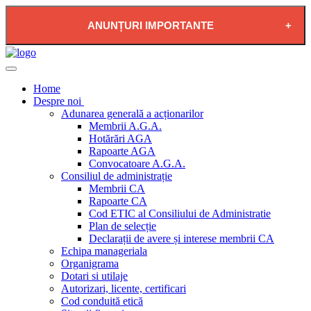
ANUNȚURI IMPORTANTE
2026-08-04 - PLAN DE RESTRICTIE FURNIZARE
APĂ POTABILĂ ÎN LOCALITATEA PĂDUREA
Home
NEAGRĂ
Despre noi
Adunarea generală a acționarilor
Membrii A.G.A.
Hotărări AGA
Rapoarte AGA
Convocatoare A.G.A.
Consiliul de administrație
Membrii CA
Rapoarte CA
Cod ETIC al Consiliului de Administratie
Plan de selecție
Declarații de avere și interese membrii CA
Echipa manageriala
Organigrama
Dotari si utilaje
Autorizari, licente, certificari
Cod conduită etică