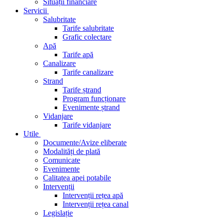
Situații financiare
Servicii
Salubritate
Tarife salubritate
Grafic colectare
Apă
Tarife apă
Canalizare
Tarife canalizare
Strand
Tarife ștrand
Program funcționare
Evenimente ștrand
Vidanjare
Tarife vidanjare
Utile
Documente/Avize eliberate
Modalități de plată
Comunicate
Evenimente
Calitatea apei potabile
Intervenții
Intervenții rețea apă
Intervenții rețea canal
Legislație