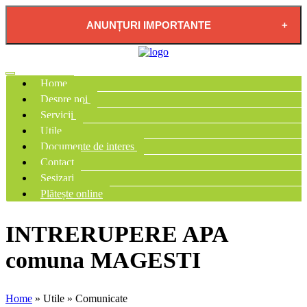
ANUNȚURI IMPORTANTE
2026-08-04 - PLAN DE RESTRICTIE FURNIZARE
APĂ POTABILĂ ÎN LOCALITATEA PĂDUREA
Home
NEAGRĂ
Despre noi
Servicii
Utile
Documente de interes
Contact
Sesizari
Plătește online
INTRERUPERE APA
comuna MAGESTI
Home
» Utile » Comunicate