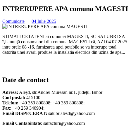
INTRERUPERE APA comuna MAGESTI
Comunicate
04 Iulie 2025
STIMATI CETATENI ai comunei MAGESTI, SC SALUBRI SA
îşi anunţă consumatorii din comuna MAGESTI că, AZI 04.07.2025
intre orele 08 -16, furnizarea apei potabile se va întrerupe total
datorita unei avarii produse la instalatia electrica din uzina de apa...
Date de contact
Adresa:
Aleșd, str.Andrei Muresan nr.1, judeţul Bihor
Cod postal:
415100
Telefon:
+40 359 800808; +40 359 800808;
Fax:
+40 259 340904;
Email DISPECERAT:
salubrialesd@yahoo.com
Email Contabilitate
: salfacturi@yahoo.com