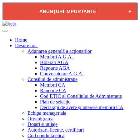
ANUNȚURI IMPORTANTE
2026-08-04 - PLAN DE RESTRICTIE FURNIZARE
APĂ POTABILĂ ÎN LOCALITATEA PĂDUREA
Home
NEAGRĂ
Despre noi
Adunarea generală a acționarilor
Membrii A.G.A.
Hotărări AGA
Rapoarte AGA
Convocatoare A.G.A.
Consiliul de administrație
Membrii CA
Rapoarte CA
Cod ETIC al Consiliului de Administratie
Plan de selecție
Declarații de avere și interese membrii CA
Echipa manageriala
Organigrama
Dotari si utilaje
Autorizari, licente, certificari
Cod conduită etică