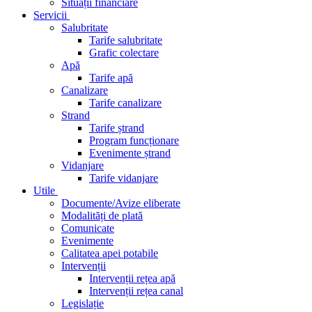
Situații financiare
Servicii
Salubritate
Tarife salubritate
Grafic colectare
Apă
Tarife apă
Canalizare
Tarife canalizare
Strand
Tarife ștrand
Program funcționare
Evenimente ștrand
Vidanjare
Tarife vidanjare
Utile
Documente/Avize eliberate
Modalități de plată
Comunicate
Evenimente
Calitatea apei potabile
Intervenții
Intervenții rețea apă
Intervenții rețea canal
Legislație