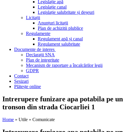
Legislație apă
Legislație canal
Legislație salubritate și deșeuri
Licitații
Anunțuri licitații
Plan de achizitii plublice
Regulamente
Regulament apă și canal
Regulament salubritate
Documente de interes
Declarații SNA
Plan de integritate
Mecanism de raportare a încalcărilor legii
GDPR
Contact
Sesizari
Plătește online
Intrerupere funizare apa potabila pe un
tronson din strada Ciocarliei 1
Home
» Utile » Comunicate
Intrerupere funizare apa potabila pe un