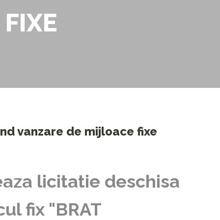
 FIXE
vind vanzare de mijloace fixe
za licitatie deschisa
cul fix "BRAT