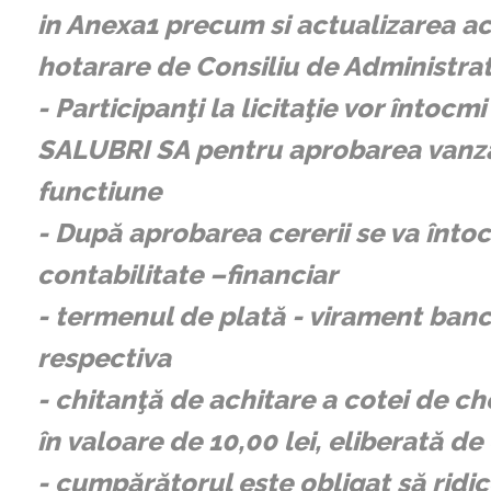
in Anexa1 precum si actualizarea a
hotarare de Consiliu de Administrat
- Participanţi la licitaţie vor înto
SALUBRI SA pentru aprobarea vanzar
functiune
- După aprobarea cererii se va întoc
contabilitate –financiar
- termenul de plată - virament banca
respectiva
- chitanţă de achitare a cotei de chel
în valoare de 10,00 lei, eliberată 
- cumpărătorul este obligat să ridi