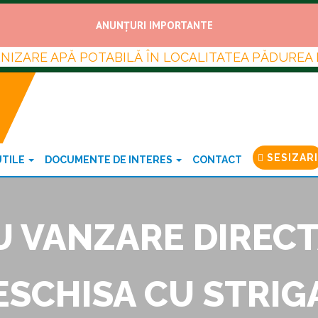
ANUNȚURI IMPORTANTE
URNIZARE APĂ POTABILĂ ÎN LOCALITATEA PĂDUREA
SESIZARI
UTILE
DOCUMENTE DE INTERES
CONTACT
CU VANZARE DIRECT
DESCHISA CU STRIG