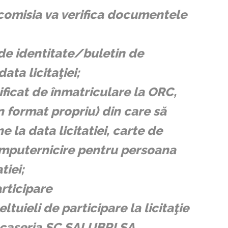
, comisia va verifica documentele
 de identitate/buletin de
ata licitaţiei;
tificat de înmatriculare la ORC,
n format propriu) din care să
e la data licitatiei, carte de
 împuternicire pentru persoana
tiei;
articipare
ltuieli de participare la licitaţie
de caseria SC SALUBRI SA