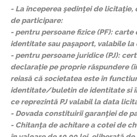
- La începerea şedinţei de licitaţie
de participare:
- pentru persoane fizice (PF): carte
identitate sau paşaport, valabile la d
- pentru persoane juridice (PJ): cer
declarație pe proprie răspundere (î
reiasă că societatea este în functiun
identitate/buletin de identitate si
ce reprezintă PJ valabil la data licita
- Dovada constituirii garanţiei de p
- Chitanţa de achitare a cotei de che
în valoare de 10,00 lei, eliberată 