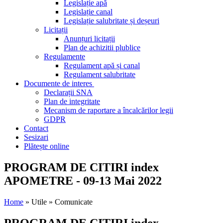
Legislație apă
Legislație canal
Legislație salubritate și deșeuri
Licitații
Anunțuri licitații
Plan de achizitii plublice
Regulamente
Regulament apă și canal
Regulament salubritate
Documente de interes
Declarații SNA
Plan de integritate
Mecanism de raportare a încalcărilor legii
GDPR
Contact
Sesizari
Plătește online
PROGRAM DE CITIRI index
APOMETRE - 09-13 Mai 2022
Home
» Utile » Comunicate
PROGRAM DE CITIRI index