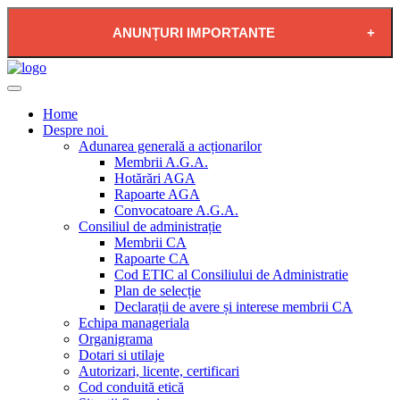
ANUNȚURI IMPORTANTE
2026-08-04 - PLAN DE RESTRICTIE FURNIZARE
APĂ POTABILĂ ÎN LOCALITATEA PĂDUREA
Home
NEAGRĂ
Despre noi
Adunarea generală a acționarilor
Membrii A.G.A.
Hotărări AGA
Rapoarte AGA
Convocatoare A.G.A.
Consiliul de administrație
Membrii CA
Rapoarte CA
Cod ETIC al Consiliului de Administratie
Plan de selecție
Declarații de avere și interese membrii CA
Echipa manageriala
Organigrama
Dotari si utilaje
Autorizari, licente, certificari
Cod conduită etică