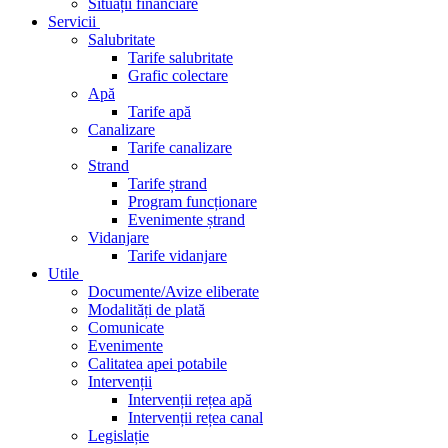
Situații financiare
Servicii
Salubritate
Tarife salubritate
Grafic colectare
Apă
Tarife apă
Canalizare
Tarife canalizare
Strand
Tarife ștrand
Program funcționare
Evenimente ștrand
Vidanjare
Tarife vidanjare
Utile
Documente/Avize eliberate
Modalități de plată
Comunicate
Evenimente
Calitatea apei potabile
Intervenții
Intervenții rețea apă
Intervenții rețea canal
Legislație