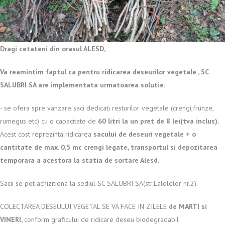
Dragi cetateni din orasul ALESD,
Va reamintim faptul ca pentru ridicarea deseurilor vegetale , SC
SALUBRI SA are implementata urmatoarea solutie:
- se ofera spre vanzare saci dedicati resturilor vegetale (crengi,frunze,
rumegus etc) cu o capacitate de
60 litri la un pret de 8 lei(tva inclus).
Acest cost reprezinta ridicarea
sacului de deseuri vegetale + o
cantitate de max. 0,5 mc crengi legate, transportul si depozitarea
temporara a acestora la statia de sortare Alesd.
Sacii se pot achizitiona la sediul SC SALUBRI SA(str.Lalelelor nr.2).
COLECTAREA DESEULUI VEGETAL SE VA FACE IN ZILELE
de MARTI si
VINERI,
conform graficului de ridicare deseu biodegradabil