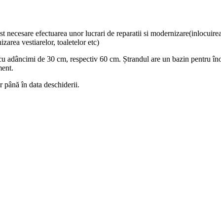
 necesare efectuarea unor lucrari de reparatii si modernizare(inlocuirea p
izarea vestiarelor, toaletelor etc)
cu adâncimi de 30 cm, respectiv 60 cm. Ștrandul are un bazin pentru îno
ment.
r până în data deschiderii.