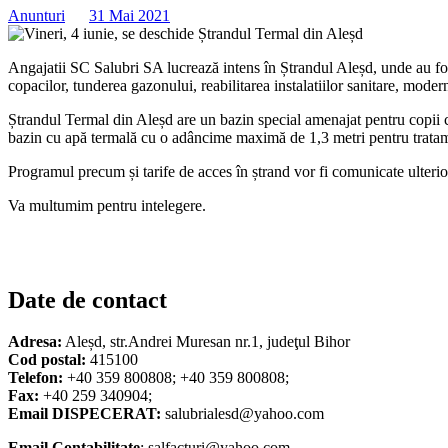
Anunturi
31 Mai 2021
Angajatii SC Salubri SA lucrează intens în Ștrandul Aleșd, unde au fost
copacilor, tunderea gazonului, reabilitarea instalatiilor sanitare, modern
Ștrandul Termal din Aleșd are un bazin special amenajat pentru copii 
bazin cu apă termală cu o adâncime maximă de 1,3 metri pentru trata
Programul precum și tarife de acces în ștrand vor fi comunicate ulterio
Va multumim pentru intelegere.
Date de contact
Adresa:
Aleșd, str.Andrei Muresan nr.1, judeţul Bihor
Cod postal:
415100
Telefon:
+40 359 800808; +40 359 800808;
Fax:
+40 259 340904;
Email DISPECERAT:
salubrialesd@yahoo.com
Email Contabilitate
: salfacturi@yahoo.com