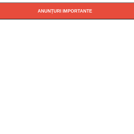
ANUNȚURI IMPORTANTE
Ă POTABILĂ ÎN LOCALITATEA PĂDUREA NEAGRĂ