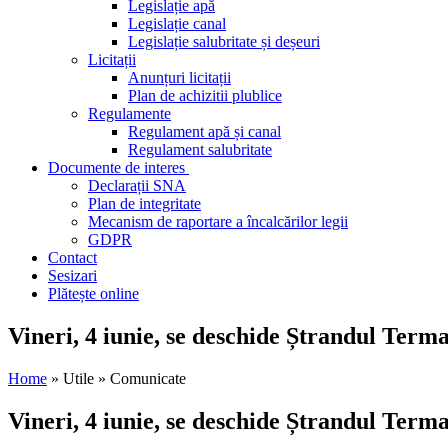
Legislație apă
Legislație canal
Legislație salubritate și deșeuri
Licitații
Anunțuri licitații
Plan de achizitii plublice
Regulamente
Regulament apă și canal
Regulament salubritate
Documente de interes
Declarații SNA
Plan de integritate
Mecanism de raportare a încalcărilor legii
GDPR
Contact
Sesizari
Plătește online
Vineri, 4 iunie, se deschide Ștrandul Terma
Home
» Utile » Comunicate
Vineri, 4 iunie, se deschide Ștrandul Terma