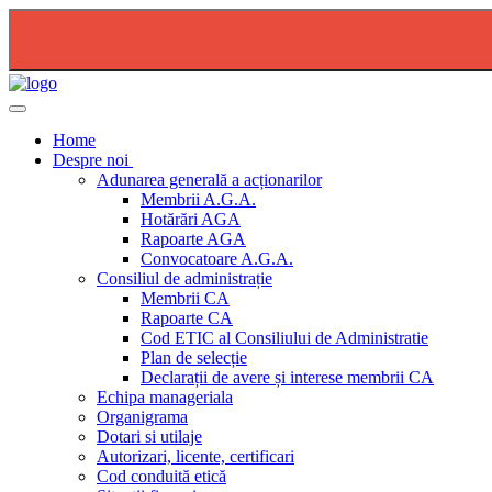
2026-08-04 - PLAN DE RESTRICTIE FURNIZARE AP
Home
Despre noi
Adunarea generală a acționarilor
Membrii A.G.A.
Hotărări AGA
Rapoarte AGA
Convocatoare A.G.A.
Consiliul de administrație
Membrii CA
Rapoarte CA
Cod ETIC al Consiliului de Administratie
Plan de selecție
Declarații de avere și interese membrii CA
Echipa manageriala
Organigrama
Dotari si utilaje
Autorizari, licente, certificari
Cod conduită etică