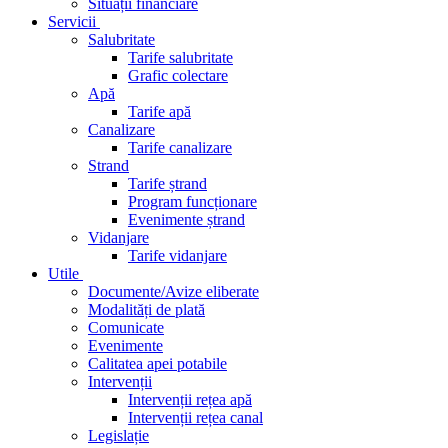
Situații financiare
Servicii
Salubritate
Tarife salubritate
Grafic colectare
Apă
Tarife apă
Canalizare
Tarife canalizare
Strand
Tarife ștrand
Program funcționare
Evenimente ștrand
Vidanjare
Tarife vidanjare
Utile
Documente/Avize eliberate
Modalități de plată
Comunicate
Evenimente
Calitatea apei potabile
Intervenții
Intervenții rețea apă
Intervenții rețea canal
Legislație