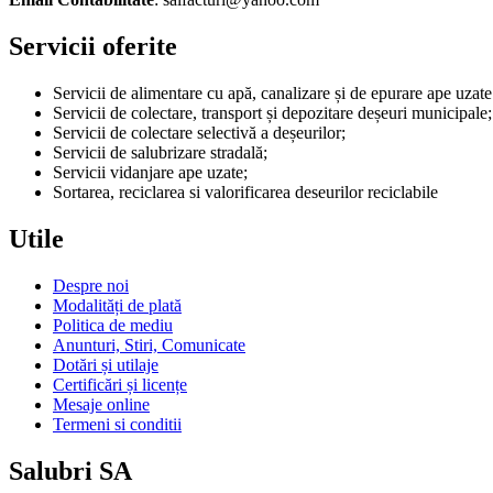
Servicii oferite
Servicii de alimentare cu apă, canalizare și de epurare ape uz
Servicii de colectare, transport și depozitare deșeuri municipale;
Servicii de colectare selectivă a deșeurilor;
Servicii de salubrizare stradală;
Servicii vidanjare ape uzate;
Sortarea, reciclarea si valorificarea deseurilor reciclabile
Utile
Despre noi
Modalități de plată
Politica de mediu
Anunturi, Stiri, Comunicate
Dotări și utilaje
Certificări și licențe
Mesaje online
Termeni si conditii
Salubri SA