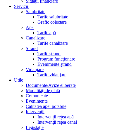
Situații financiare
Servicii
Salubritate
Tarife salubritate
Grafic colectare
Apă
Tarife apă
Canalizare
Tarife canalizare
Strand
Tarife ștrand
Program funcționare
Evenimente ștrand
Vidanjare
Tarife vidanjare
Utile
Documente/Avize eliberate
Modalități de plată
Comunicate
Evenimente
Calitatea apei potabile
Intervenții
Intervenții rețea apă
Intervenții rețea canal
Legislație