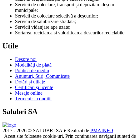
Servicii de colectare, transport și depozitare deșeuri
municipale;
Servicii de colectare selectivă a deșeurilor;
Servicii de salubrizare stradală;
Servicii vidanjare ape uzate;
Sortarea, reciclarea si valorificarea deseurilor reciclabile
Utile
Despre noi
Modalități de plată
Politica de mediu
Anunturi, Stiri, Comunicate
Dotări și utilaje
Certificări și licențe
Mesaje online
Termeni si conditii
Salubri SA
2017 - 2026 © SALUBRI SA ♦ Realizat de
PMAINFO
Acest site foloseste cookie-uri. Prin continuarea navigarii sunteti de