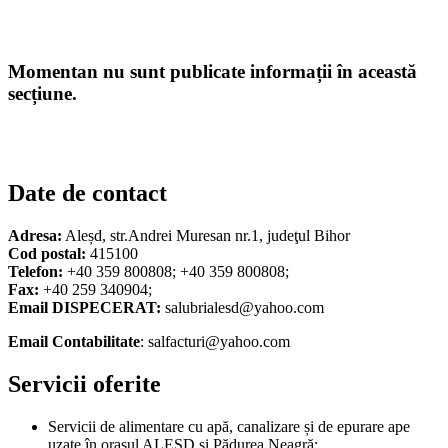
Momentan nu sunt publicate informații în această
secțiune.
Date de contact
Adresa:
Aleșd, str.Andrei Muresan nr.1, judeţul Bihor
Cod postal:
415100
Telefon:
+40 359 800808; +40 359 800808;
Fax:
+40 259 340904;
Email DISPECERAT:
salubrialesd@yahoo.com
Email Contabilitate
: salfacturi@yahoo.com
Servicii oferite
Servicii de alimentare cu apă, canalizare și de epurare ape
uzate în orașul ALEȘD și Pădurea Neagră;