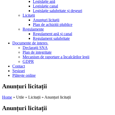
Legislație apă
Legislație canal
Legislație salubritate și deșeuri
Licitații
Anunțuri licitații
Plan de achizitii plublice
Regulamente
Regulament apă și canal
Regulament salubritate
Documente de interes
Declarații SNA
Plan de integritate
Mecanism de raportare a încalcărilor legii
GDPR
Contact
Sesizari
Plătește online
Anunțuri licitații
Home
» Utile » Licitații » Anunțuri licitații
Anunțuri licitații