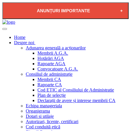
ANUNȚURI IMPORTANTE
2026-08-04 - PLAN DE RESTRICTIE FURNIZARE
APĂ POTABILĂ ÎN LOCALITATEA PĂDUREA
Home
NEAGRĂ
Despre noi
Adunarea generală a acționarilor
Membrii A.G.A.
Hotărări AGA
Rapoarte AGA
Convocatoare A.G.A.
Consiliul de administrație
Membrii CA
Rapoarte CA
Cod ETIC al Consiliului de Administratie
Plan de selecție
Declarații de avere și interese membrii CA
Echipa manageriala
Organigrama
Dotari si utilaje
Autorizari, licente, certificari
Cod conduită etică