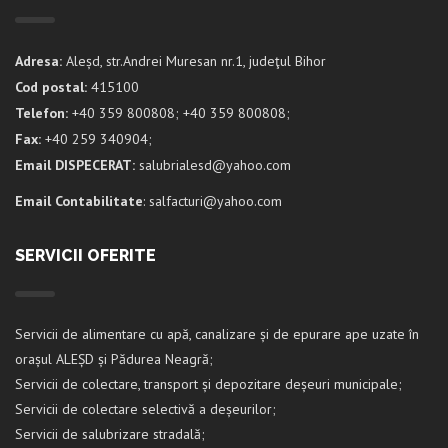
Adresa:
Aleșd, str.Andrei Muresan nr.1, judeţul Bihor
Cod postal:
415100
Telefon:
+40 359 800808; +40 359 800808;
Fax:
+40 259 340904;
Email DISPECERAT:
salubrialesd@yahoo.com
Email Contabilitate
: salfacturi@yahoo.com
SERVICII OFERITE
Servicii de alimentare cu apă, canalizare și de epurare ape uzate în
orașul ALEȘD și Pădurea Neagră;
Servicii de colectare, transport și depozitare deșeuri municipale;
Servicii de colectare selectivă a deșeurilor;
Servicii de salubrizare stradală;