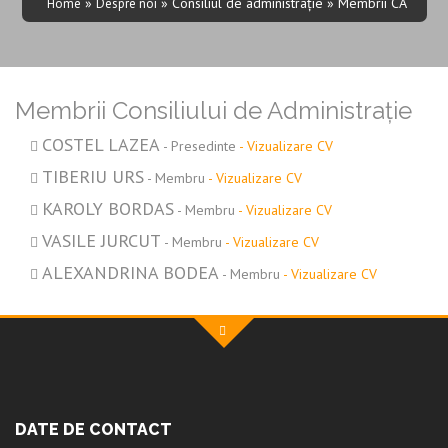
»
» Consiliul de administrație » Membrii CA
Home
Despre noi
Membrii Consiliului de Administrație
COSTEL LAZEA
-
Presedinte
- Vizualizare CV
TIBERIU URS
-
Membru
- Vizualizare CV
KAROLY BORDAS
-
Membru
- Vizualizare CV
VASILE JURCUT
-
Membru
- Vizualizare CV
ALEXANDRINA BODEA
-
Membru
- Vizualizare CV
DATE DE CONTACT