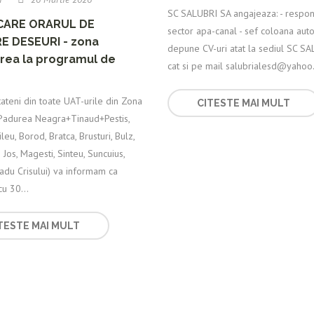
SC SALUBRI SA angajeaza: - respon
CARE ORARUL DE
sector apa-canal - sef coloana aut
RE DESEURI - zona
depune CV-uri atat la sediul SC S
rea la programul de
cat si pe mail salubrialesd@yahoo.
tateni din toate UAT-urile din Zona
CITESTE MAI MULT
Padurea Neagra+Tinaud+Pestis,
leu, Borod, Bratca, Brusturi, Bulz,
Jos, Magesti, Sinteu, Suncuius,
adu Crisului) va informam ca
u 30...
TESTE MAI MULT