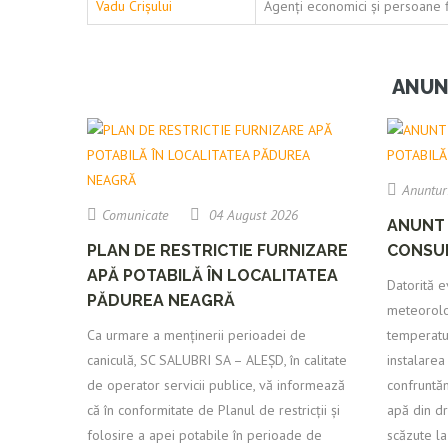
Vadu Crișului
Agenți economici și persoane f
ANUN
Anuntur
Comunicate
04 August 2026
ANUNT 
PLAN DE RESTRICTIE FURNIZARE
CONSUM
APĂ POTABILĂ ÎN LOCALITATEA
Datorită e
PĂDUREA NEAGRĂ
meteorolog
Ca urmare a menținerii perioadei de
temperaturi
caniculă, SC SALUBRI SA – ALEȘD, în calitate
instalare
de operator servicii publice, vă informează
confruntă
că în conformitate de Planul de restricții și
apă din dr
folosire a apei potabile în perioade de
scăzute la