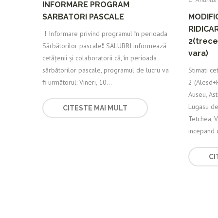
INFORMARE PROGRAM
SARBATORI PASCALE
MODIFI
RIDICA
️ ❗️ Informare privind programul în perioada
2(trece
Sărbătorilor pascale❗️ SALUBRI informează
vara)
cetățenii și colaboratorii că, în perioada
sărbătorilor pascale, programul de lucru va
Stimati ce
fi următorul: Vineri, 10...
2 (Alesd+
Auseu, Asti
Lugasu de 
CITESTE MAI MULT
Tetchea, V
incepand c
CI