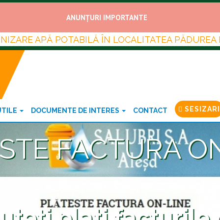
ANUNȚURI IMPORTANTE
URNIZARE APĂ POTABILĂ ÎN LOCALITATEA PĂDUREA
SESIZARI
UTILE
DOCUMENTE DE INTERES
CONTACT
STE FACTURA O
teți plati facturile 