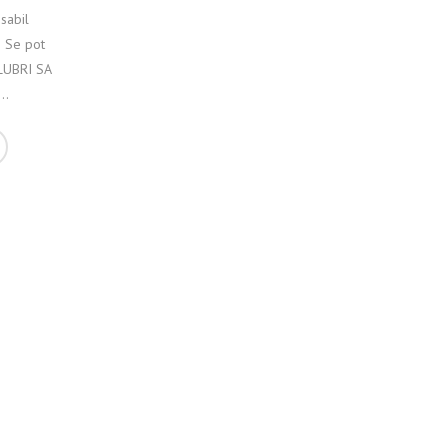
sabil
o Se pot
ALUBRI SA
..