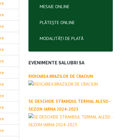
are
MESAJE ONLINE
are
PLĂTEȘTE ONLINE
are
are
MODALITĂȚI DE PLATĂ
are
are
EVENIMENTE SALUBRI SA
are
RIDICAREA BRAZILOR DE CRACIUN
are
are
SE DESCHIDE STRANDUL TERMAL ALESD -
are
SEZON IARNA 2024-2025
are
are