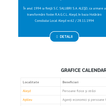
În anul 1994 ia fiinţă S.C. SALUBRI S.A. ALEŞD, ca urmare a
transformării fostei R.A.G.C.L. Aleşd, în baza Hotărârii
Consiliului Local Aleşd nr.62 / 28.11.1994
DETALII
GRAFICE CALENDAR
Localitate
Beneficiari
Aleșd
Persoane fizice și străzi
Aștileu
Agenți economici și persoane f