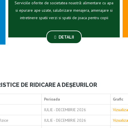
Serviciile oferite de societatea noastră: alimentare cu apa
si epurare ape uzate, salubrizare menajera, amenajare si
intretinere spatii verzi si spatii de joaca pentru copii
DETALII
ISTICE DE RIDICARE A DEȘEURILOR
Perioada
Grafic
IULIE - DECEMBRIE 2026
Vizualiz
izice
IULIE - DECEMBRIE 2026
Vizualiz