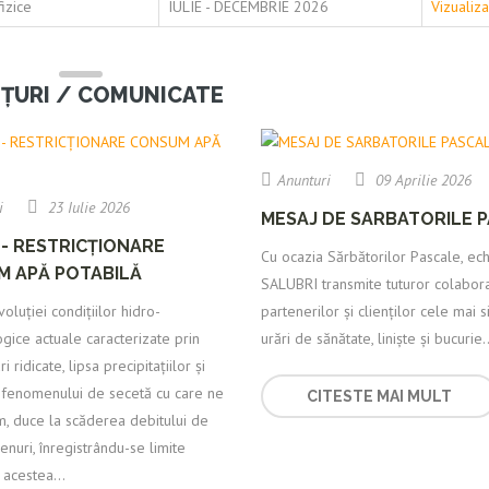
izice
IULIE - DECEMBRIE 2026
Vizualiz
ȚURI / COMUNICATE
Anunturi
09 Aprilie 2026
i
23 Iulie 2026
MESAJ DE SARBATORILE 
- RESTRICȚIONARE
Cu ocazia Sărbătorilor Pascale, ec
 APĂ POTABILĂ
SALUBRI transmite tuturor colaborat
voluției condițiilor hidro-
partenerilor și clienților cele mai 
ice actuale caracterizate prin
urări de sănătate, liniște și bucurie..
 ridicate, lipsa precipitațiilor și
a fenomenului de secetă cu care ne
CITESTE MAI MULT
m, duce la scăderea debitului de
enuri, înregistrându-se limite
 acestea...