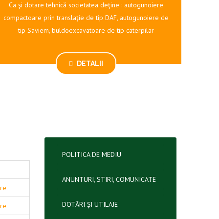
Ca şi dotare tehnică societatea deţine : autogunoiere
compactoare prin translaţie de tip DAF, autogunoiere de
tip Saviem, buldoexcavatoare de tip caterpilar
DETALII
POLITICA DE MEDIU
ANUNTURI, STIRI, COMUNICATE
are
DOTĂRI ȘI UTILAJE
are