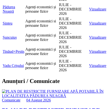
IULIE -
Pădurea
Agenți economici și
DECEMBRIE
Vizualizare
Neagră
persoane fizice
2026
IULIE -
Agenti economici si
Sinteu
DECEMBRIE
Vizualizare
persoane fizice
2026
IULIE -
Agenți economici și
Șuncuiuș
DECEMBRIE
Vizualizare
persoane fizice
2026
IULIE -
Agenți economici și
Tinăud+Pestis
DECEMBRIE
Vizualizare
persoane fizice
2026
IULIE -
Agenți economici și
Vadu Crișului
DECEMBRIE
Vizualizare
persoane fizice
2026
Anunțuri / Comunicate
Comunicate
04 August 2026