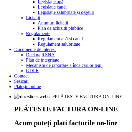
Legislație apă
Legislație canal
Legislație salubritate și deșeuri
Licitații
Anunțuri licitații
Plan de achizitii plublice
Regulamente
Regulament apă și canal
Regulament salubritate
Documente de interes
Declarații SNA
Plan de integritate
Mecanism de raportare a încalcărilor legii
GDPR
Contact
Sesizari
Plătește online
PLĂTESTE FACTURA ON-LINE
Acum puteți plati facturile on-line