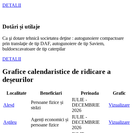
DETALII
Dotări și utilaje
Ca şi dotare tehnică societatea deţine : autogunoiere compactoare
prin translaţie de tip DAF, autogunoiere de tip Saviem,
buldoexcavatoare de tip caterpilar
DETALII
Grafice calendaristice de ridicare a
deșeurilor
Localitate
Beneficiari
Perioada
Grafic
IULIE -
Persoane fizice și
Aleșd
DECEMBRIE
Vizualizare
străzi
2026
IULIE -
Agenți economici și
Aștileu
DECEMBRIE
Vizualizare
persoane fizice
2026