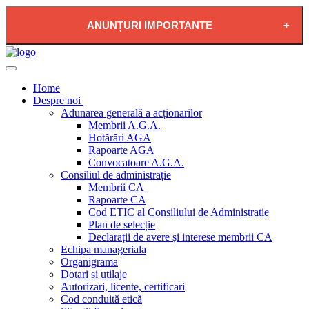
ANUNȚURI IMPORTANTE
2026-08-04 - PLAN DE RESTRICTIE FURNIZARE
APĂ POTABILĂ ÎN LOCALITATEA PĂDUREA
Home
NEAGRĂ
Despre noi
Adunarea generală a acționarilor
Membrii A.G.A.
Hotărări AGA
Rapoarte AGA
Convocatoare A.G.A.
Consiliul de administrație
Membrii CA
Rapoarte CA
Cod ETIC al Consiliului de Administratie
Plan de selecție
Declarații de avere și interese membrii CA
Echipa manageriala
Organigrama
Dotari si utilaje
Autorizari, licente, certificari
Cod conduită etică