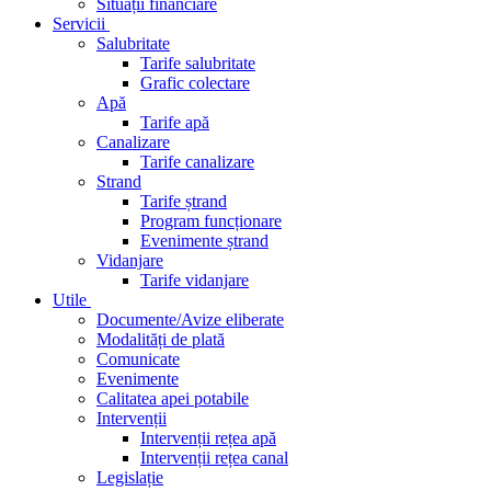
Situații financiare
Servicii
Salubritate
Tarife salubritate
Grafic colectare
Apă
Tarife apă
Canalizare
Tarife canalizare
Strand
Tarife ștrand
Program funcționare
Evenimente ștrand
Vidanjare
Tarife vidanjare
Utile
Documente/Avize eliberate
Modalități de plată
Comunicate
Evenimente
Calitatea apei potabile
Intervenții
Intervenții rețea apă
Intervenții rețea canal
Legislație