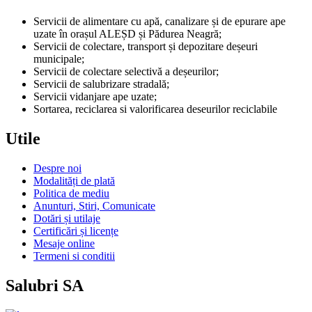
Servicii de alimentare cu apă, canalizare și de epurare ape
uzate în orașul ALEȘD și Pădurea Neagră;
Servicii de colectare, transport și depozitare deșeuri
municipale;
Servicii de colectare selectivă a deșeurilor;
Servicii de salubrizare stradală;
Servicii vidanjare ape uzate;
Sortarea, reciclarea si valorificarea deseurilor reciclabile
Utile
Despre noi
Modalități de plată
Politica de mediu
Anunturi, Stiri, Comunicate
Dotări și utilaje
Certificări și licențe
Mesaje online
Termeni si conditii
Salubri SA