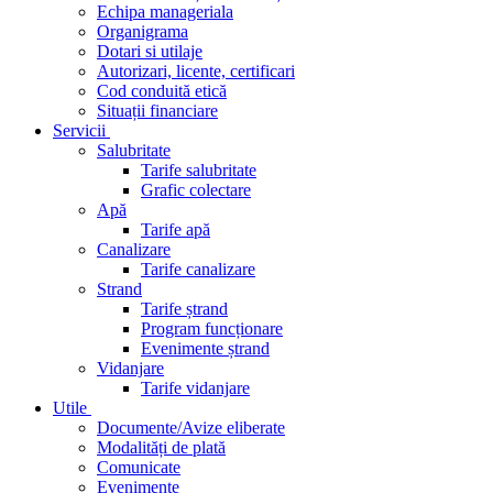
Echipa manageriala
Organigrama
Dotari si utilaje
Autorizari, licente, certificari
Cod conduită etică
Situații financiare
Servicii
Salubritate
Tarife salubritate
Grafic colectare
Apă
Tarife apă
Canalizare
Tarife canalizare
Strand
Tarife ștrand
Program funcționare
Evenimente ștrand
Vidanjare
Tarife vidanjare
Utile
Documente/Avize eliberate
Modalități de plată
Comunicate
Evenimente