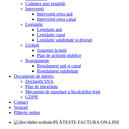
Calitatea apei potabile
Intervenții
Intervenții rețea apă
Intervenții rețea canal
Legislație
Legislație apă
Legislație canal
Legislație salubritate și deșeuri
Licitații
Anunțuri licitații
Plan de achizitii plublice
Regulamente
Regulament apă și canal
Regulament salubritate
Documente de interes
Declarații SNA
Plan de integritate
Mecanism de raportare a încalcărilor legii
GDPR
Contact
Sesizari
Plătește online