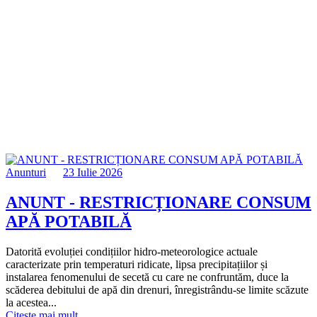
Anunturi
23 Iulie 2026
ANUNT - RESTRICȚIONARE CONSUM
APĂ POTABILĂ
Datorită evoluției condițiilor hidro-meteorologice actuale
caracterizate prin temperaturi ridicate, lipsa precipitațiilor și
instalarea fenomenului de secetă cu care ne confruntăm, duce la
scăderea debitului de apă din drenuri, înregistrându-se limite scăzute
la acestea...
Citeste mai mult