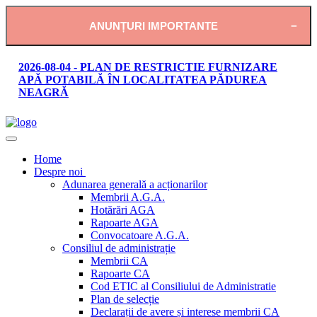
ANUNȚURI IMPORTANTE
2026-08-04 - PLAN DE RESTRICTIE FURNIZARE
APĂ POTABILĂ ÎN LOCALITATEA PĂDUREA
NEAGRĂ
Home
Despre noi
Adunarea generală a acționarilor
Membrii A.G.A.
Hotărări AGA
Rapoarte AGA
Convocatoare A.G.A.
Consiliul de administrație
Membrii CA
Rapoarte CA
Cod ETIC al Consiliului de Administratie
Plan de selecție
Declarații de avere și interese membrii CA