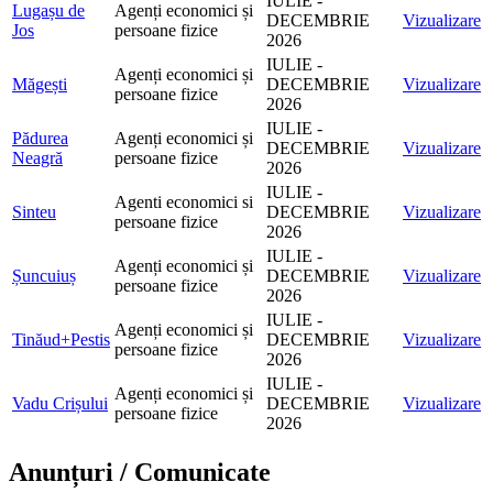
IULIE -
Lugașu de
Agenți economici și
DECEMBRIE
Vizualizare
Jos
persoane fizice
2026
IULIE -
Agenți economici și
Măgești
DECEMBRIE
Vizualizare
persoane fizice
2026
IULIE -
Pădurea
Agenți economici și
DECEMBRIE
Vizualizare
Neagră
persoane fizice
2026
IULIE -
Agenti economici si
Sinteu
DECEMBRIE
Vizualizare
persoane fizice
2026
IULIE -
Agenți economici și
Șuncuiuș
DECEMBRIE
Vizualizare
persoane fizice
2026
IULIE -
Agenți economici și
Tinăud+Pestis
DECEMBRIE
Vizualizare
persoane fizice
2026
IULIE -
Agenți economici și
Vadu Crișului
DECEMBRIE
Vizualizare
persoane fizice
2026
Anunțuri / Comunicate