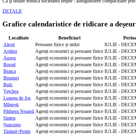
Ca şi dotare tehnică societatea deţine : autogunoiere compactoare prin
DETALII
Grafice calendaristice de ridicare a deșeur
Localitate
Beneficiari
Perio
Aleșd
Persoane fizice și străzi
IULIE - DECE
Aștileu
Agenți economici și persoane fizice
IULIE - DECE
Aușeu
Agenți economici și persoane fizice
IULIE - DECE
Borod
Agenți economici și persoane fizice
IULIE - DECE
Bratca
Agenți economici și persoane fizice
IULIE - DECE
Brusturi
Agenți economici și persoane fizice
IULIE - DECE
Bulz
Agenți economici și persoane fizice
IULIE - DECE
Țețchea
Agenți economici și persoane fizice
IULIE - DECE
Lugașu de Jos
Agenți economici și persoane fizice
IULIE - DECE
Măgești
Agenți economici și persoane fizice
IULIE - DECE
Pădurea Neagră
Agenți economici și persoane fizice
IULIE - DECE
Sinteu
Agenti economici si persoane fizice
IULIE - DECE
Șuncuiuș
Agenți economici și persoane fizice
IULIE - DECE
Tinăud+Pestis
Agenți economici și persoane fizice
IULIE - DECE