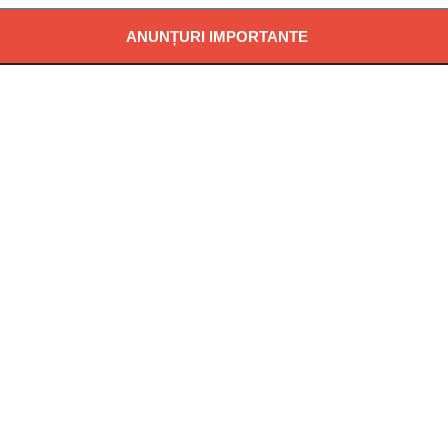
ANUNȚURI IMPORTANTE
Ă POTABILĂ ÎN LOCALITATEA PĂDUREA NEAGRĂ