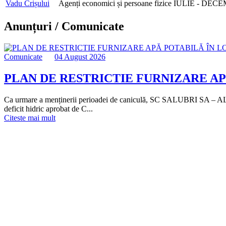
Vadu Crișului
Agenți economici și persoane fizice
IULIE - DECE
Anunțuri / Comunicate
Comunicate
04 August 2026
PLAN DE RESTRICTIE FURNIZARE A
Ca urmare a menținerii perioadei de caniculă, SC SALUBRI SA – ALEȘD, î
deficit hidric aprobat de C...
Citeste mai mult