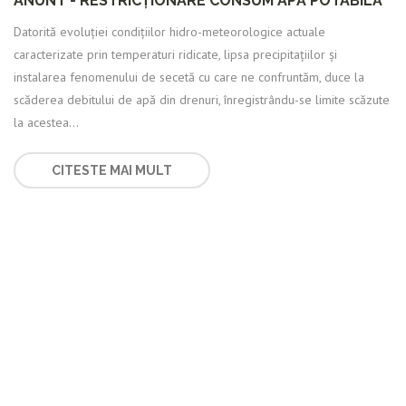
ANUNT - RESTRICȚIONARE CONSUM APĂ POTABILĂ
Datorită evoluției condițiilor hidro-meteorologice actuale
caracterizate prin temperaturi ridicate, lipsa precipitațiilor și
instalarea fenomenului de secetă cu care ne confruntăm, duce la
scăderea debitului de apă din drenuri, înregistrându-se limite scăzute
la acestea...
CITESTE MAI MULT