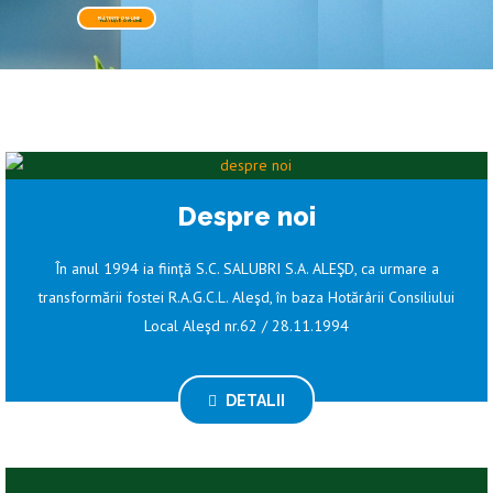
PLĂTEȘTE ON-LINE
Despre noi
În anul 1994 ia fiinţă S.C. SALUBRI S.A. ALEŞD, ca urmare a
transformării fostei R.A.G.C.L. Aleşd, în baza Hotărârii Consiliului
Local Aleşd nr.62 / 28.11.1994
DETALII