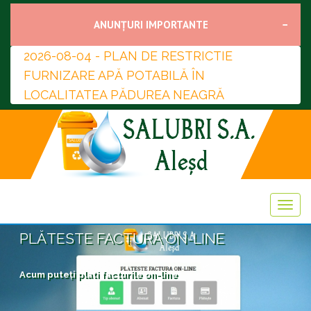
ANUNȚURI IMPORTANTE
2026-08-04 - PLAN DE RESTRICTIE
FURNIZARE APĂ POTABILĂ ÎN
LOCALITATEA PĂDUREA NEAGRĂ
PLĂTESTE FACTURA ON-LINE
Acum puteți plati facturile on-line