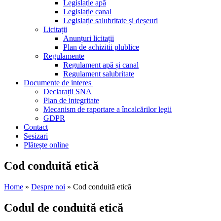
Legislație apă
Legislație canal
Legislație salubritate și deșeuri
Licitații
Anunțuri licitații
Plan de achizitii plublice
Regulamente
Regulament apă și canal
Regulament salubritate
Documente de interes
Declarații SNA
Plan de integritate
Mecanism de raportare a încalcărilor legii
GDPR
Contact
Sesizari
Plătește online
Cod conduită etică
Home
»
Despre noi
» Cod conduită etică
Codul de conduită etică