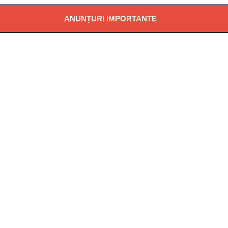
ANUNȚURI IMPORTANTE
Ă POTABILĂ ÎN LOCALITATEA PĂDUREA NEAGRĂ