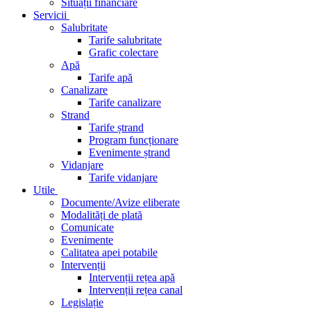
Situații financiare
Servicii
Salubritate
Tarife salubritate
Grafic colectare
Apă
Tarife apă
Canalizare
Tarife canalizare
Strand
Tarife ștrand
Program funcționare
Evenimente ștrand
Vidanjare
Tarife vidanjare
Utile
Documente/Avize eliberate
Modalități de plată
Comunicate
Evenimente
Calitatea apei potabile
Intervenții
Intervenții rețea apă
Intervenții rețea canal
Legislație