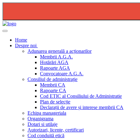
2026-08-04 - PLAN DE RESTRICTIE FURNIZARE AP
Home
Despre noi
Adunarea generală a acționarilor
Membrii A.G.A.
Hotărări AGA
Rapoarte AGA
Convocatoare A.G.A.
Consiliul de administrație
Membrii CA
Rapoarte CA
Cod ETIC al Consiliului de Administratie
Plan de selecție
Declarații de avere și interese membrii CA
Echipa manageriala
Organigrama
Dotari si utilaje
Autorizari, licente, certificari
Cod conduită etică