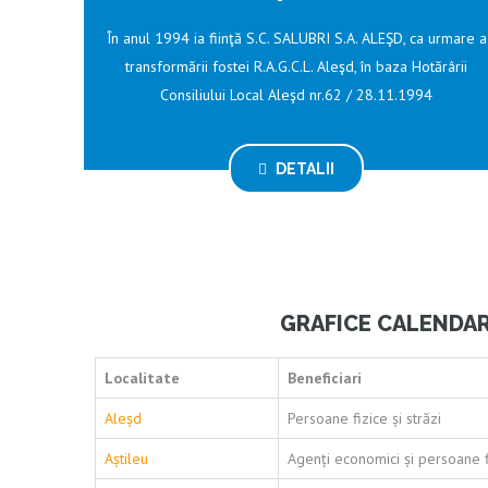
În anul 1994 ia fiinţă S.C. SALUBRI S.A. ALEŞD, ca urmare a
transformării fostei R.A.G.C.L. Aleşd, în baza Hotărârii
Consiliului Local Aleşd nr.62 / 28.11.1994
DETALII
GRAFICE CALENDAR
Localitate
Beneficiari
Aleșd
Persoane fizice și străzi
Aștileu
Agenți economici și persoane f