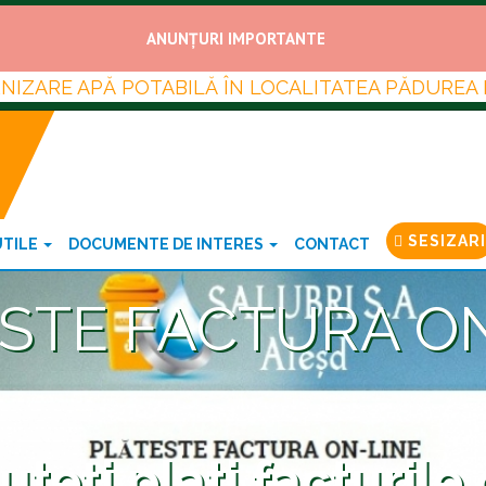
ANUNȚURI IMPORTANTE
URNIZARE APĂ POTABILĂ ÎN LOCALITATEA PĂDUREA
SESIZARI
UTILE
DOCUMENTE DE INTERES
CONTACT
STE FACTURA O
teți plati facturile 