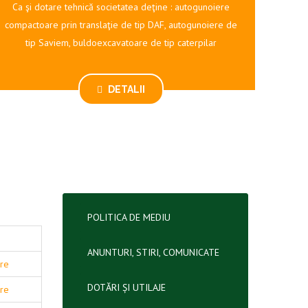
Ca şi dotare tehnică societatea deţine : autogunoiere
compactoare prin translaţie de tip DAF, autogunoiere de
tip Saviem, buldoexcavatoare de tip caterpilar
DETALII
POLITICA DE MEDIU
ANUNTURI, STIRI, COMUNICATE
are
DOTĂRI ȘI UTILAJE
are