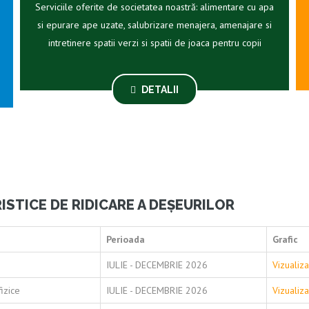
Serviciile oferite de societatea noastră: alimentare cu apa
si epurare ape uzate, salubrizare menajera, amenajare si
intretinere spatii verzi si spatii de joaca pentru copii
DETALII
ISTICE DE RIDICARE A DEȘEURILOR
Perioada
Grafic
IULIE - DECEMBRIE 2026
Vizualiz
izice
IULIE - DECEMBRIE 2026
Vizualiz