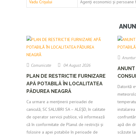
Vadu Crișului
Agenți economici și persoane f
ANUN
Anuntur
Comunicate
04 August 2026
ANUNT 
PLAN DE RESTRICTIE FURNIZARE
CONSUM
APĂ POTABILĂ ÎN LOCALITATEA
Datorită e
PĂDUREA NEAGRĂ
meteorolog
Ca urmare a menținerii perioadei de
temperaturi
caniculă, SC SALUBRI SA – ALEȘD, în calitate
instalare
de operator servicii publice, vă informează
confruntă
că în conformitate de Planul de restricții și
apă din dr
folosire a apei potabile în perioade de
scăzute la