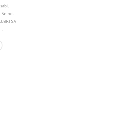
sabil
o Se pot
ALUBRI SA
..