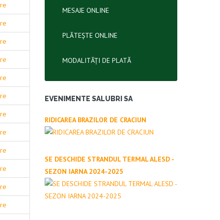
are
MESAJE ONLINE
are
PLĂTEȘTE ONLINE
are
are
MODALITĂȚI DE PLATĂ
are
are
EVENIMENTE SALUBRI SA
are
RIDICAREA BRAZILOR DE CRACIUN
are
are
SE DESCHIDE STRANDUL TERMAL ALESD -
are
SEZON IARNA 2024-2025
are
are