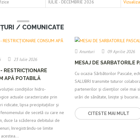
izice
IULIE - DECEMBRIE 2026
Vizualiz
ȚURI / COMUNICATE
Anunturi
09 Aprilie 2026
i
23 Iulie 2026
MESAJ DE SARBATORILE 
- RESTRICȚIONARE
Cu ocazia Sărbătorilor Pascale, ec
 APĂ POTABILĂ
SALUBRI transmite tuturor colaborat
voluției condițiilor hidro-
partenerilor și clienților cele mai 
ice actuale caracterizate prin
urări de sănătate, liniște și bucurie..
 ridicate, lipsa precipitațiilor și
a fenomenului de secetă cu care ne
CITESTE MAI MULT
m, duce la scăderea debitului de
enuri, înregistrându-se limite
 acestea...