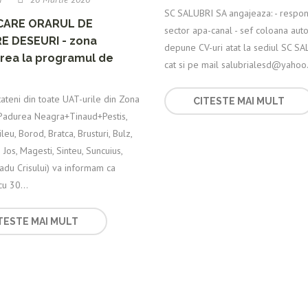
SC SALUBRI SA angajeaza: - respon
CARE ORARUL DE
sector apa-canal - sef coloana aut
RE DESEURI - zona
depune CV-uri atat la sediul SC S
rea la programul de
cat si pe mail salubrialesd@yahoo.
tateni din toate UAT-urile din Zona
CITESTE MAI MULT
Padurea Neagra+Tinaud+Pestis,
leu, Borod, Bratca, Brusturi, Bulz,
Jos, Magesti, Sinteu, Suncuius,
adu Crisului) va informam ca
u 30...
TESTE MAI MULT