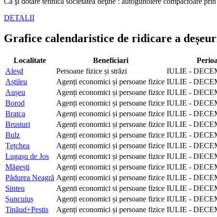
Ca şi dotare tehnică societatea deţine : autogunoiere compactoare prin
DETALII
Grafice calendaristice de ridicare a deșeur
Localitate
Beneficiari
Perio
Aleșd
Persoane fizice și străzi
IULIE - DECE
Aștileu
Agenți economici și persoane fizice
IULIE - DECE
Aușeu
Agenți economici și persoane fizice
IULIE - DECE
Borod
Agenți economici și persoane fizice
IULIE - DECE
Bratca
Agenți economici și persoane fizice
IULIE - DECE
Brusturi
Agenți economici și persoane fizice
IULIE - DECE
Bulz
Agenți economici și persoane fizice
IULIE - DECE
Țețchea
Agenți economici și persoane fizice
IULIE - DECE
Lugașu de Jos
Agenți economici și persoane fizice
IULIE - DECE
Măgești
Agenți economici și persoane fizice
IULIE - DECE
Pădurea Neagră
Agenți economici și persoane fizice
IULIE - DECE
Sinteu
Agenti economici si persoane fizice
IULIE - DECE
Șuncuiuș
Agenți economici și persoane fizice
IULIE - DECE
Tinăud+Pestis
Agenți economici și persoane fizice
IULIE - DECE