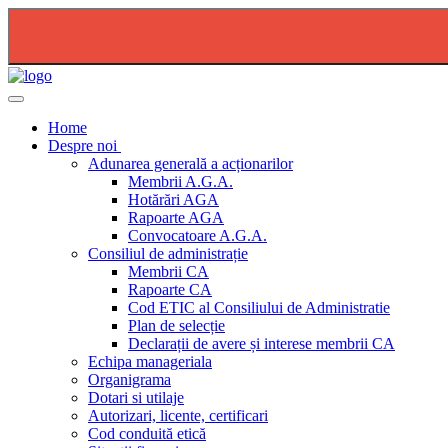
2026-08-04 - PLAN DE RESTRICTIE FURNIZARE AP
Home
Despre noi
Adunarea generală a acționarilor
Membrii A.G.A.
Hotărări AGA
Rapoarte AGA
Convocatoare A.G.A.
Consiliul de administrație
Membrii CA
Rapoarte CA
Cod ETIC al Consiliului de Administratie
Plan de selecție
Declarații de avere și interese membrii CA
Echipa manageriala
Organigrama
Dotari si utilaje
Autorizari, licente, certificari
Cod conduită etică