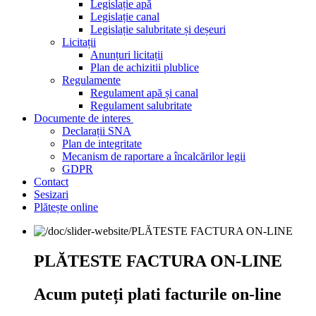
Legislație apă
Legislație canal
Legislație salubritate și deșeuri
Licitații
Anunțuri licitații
Plan de achizitii plublice
Regulamente
Regulament apă și canal
Regulament salubritate
Documente de interes
Declarații SNA
Plan de integritate
Mecanism de raportare a încalcărilor legii
GDPR
Contact
Sesizari
Plătește online
PLĂTESTE FACTURA ON-LINE
Acum puteți plati facturile on-line