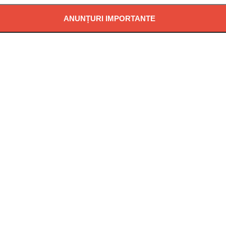
ANUNȚURI IMPORTANTE
Ă POTABILĂ ÎN LOCALITATEA PĂDUREA NEAGRĂ