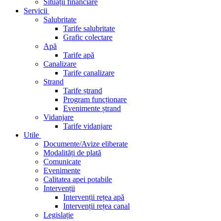
Situații financiare
Servicii
Salubritate
Tarife salubritate
Grafic colectare
Apă
Tarife apă
Canalizare
Tarife canalizare
Strand
Tarife ștrand
Program funcționare
Evenimente ștrand
Vidanjare
Tarife vidanjare
Utile
Documente/Avize eliberate
Modalități de plată
Comunicate
Evenimente
Calitatea apei potabile
Intervenții
Intervenții rețea apă
Intervenții rețea canal
Legislație