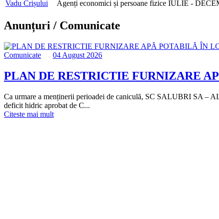
Vadu Crișului
Agenți economici și persoane fizice
IULIE - DECE
Anunțuri / Comunicate
Comunicate
04 August 2026
PLAN DE RESTRICTIE FURNIZARE A
Ca urmare a menținerii perioadei de caniculă, SC SALUBRI SA – ALEȘD, î
deficit hidric aprobat de C...
Citeste mai mult