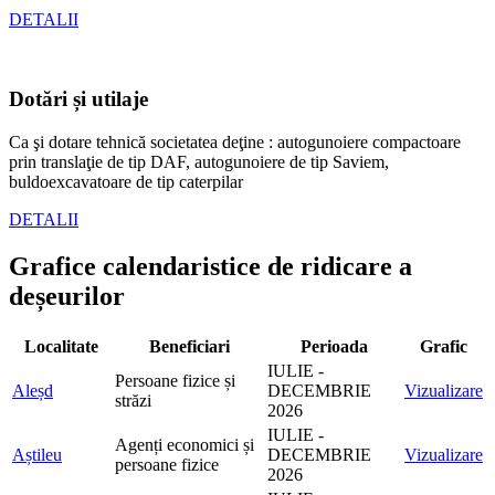
DETALII
Dotări și utilaje
Ca şi dotare tehnică societatea deţine : autogunoiere compactoare
prin translaţie de tip DAF, autogunoiere de tip Saviem,
buldoexcavatoare de tip caterpilar
DETALII
Grafice calendaristice de ridicare a
deșeurilor
Localitate
Beneficiari
Perioada
Grafic
IULIE -
Persoane fizice și
Aleșd
DECEMBRIE
Vizualizare
străzi
2026
IULIE -
Agenți economici și
Aștileu
DECEMBRIE
Vizualizare
persoane fizice
2026