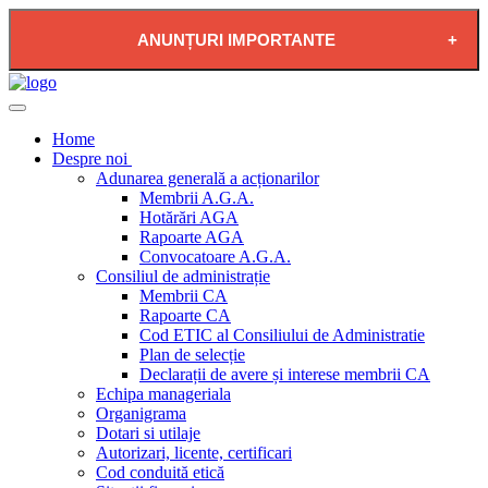
ANUNȚURI IMPORTANTE
2026-08-04 - PLAN DE RESTRICTIE FURNIZARE
APĂ POTABILĂ ÎN LOCALITATEA PĂDUREA
Home
NEAGRĂ
Despre noi
Adunarea generală a acționarilor
Membrii A.G.A.
Hotărări AGA
Rapoarte AGA
Convocatoare A.G.A.
Consiliul de administrație
Membrii CA
Rapoarte CA
Cod ETIC al Consiliului de Administratie
Plan de selecție
Declarații de avere și interese membrii CA
Echipa manageriala
Organigrama
Dotari si utilaje
Autorizari, licente, certificari
Cod conduită etică