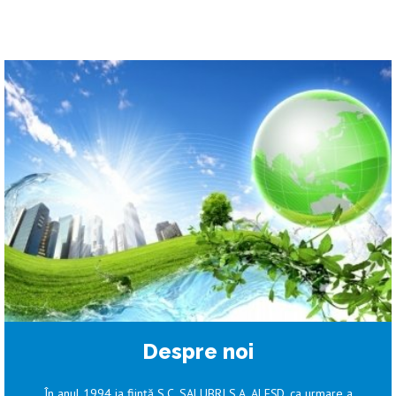
Despre noi
În anul 1994 ia fiinţă S.C. SALUBRI S.A. ALEŞD, ca urmare a