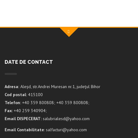
DATE DE CONTACT
Adresa:
Aleșd, str.Andrei Muresan nr.1, judeţul Bihor
Cod postal:
415100
Telefon:
+40 359 800808; +40 359 800808;
Fax:
+40 259 340904;
Email DISPECERAT:
salubrialesd@yahoo.com
Email Contabilitate
: salfacturi@yahoo.com