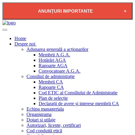
ANUNȚURI IMPORTANTE
2026-08-04 - PLAN DE RESTRICTIE FURNIZARE
APĂ POTABILĂ ÎN LOCALITATEA PĂDUREA
Home
NEAGRĂ
Despre noi
Adunarea generală a acționarilor
Membrii A.G.A.
Hotărări AGA
Rapoarte AGA
Convocatoare A.G.A.
Consiliul de administrație
Membrii CA
Rapoarte CA
Cod ETIC al Consiliului de Administratie
Plan de selecție
Declarații de avere și interese membrii CA
Echipa manageriala
Organigrama
Dotari si utilaje
Autorizari, licente, certificari
Cod conduită etică