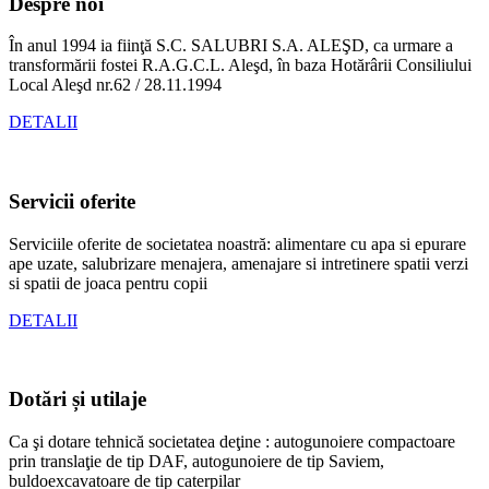
Despre noi
În anul 1994 ia fiinţă S.C. SALUBRI S.A. ALEŞD, ca urmare a
transformării fostei R.A.G.C.L. Aleşd, în baza Hotărârii Consiliului
Local Aleşd nr.62 / 28.11.1994
DETALII
Servicii oferite
Serviciile oferite de societatea noastră: alimentare cu apa si epurare
ape uzate, salubrizare menajera, amenajare si intretinere spatii verzi
si spatii de joaca pentru copii
DETALII
Dotări și utilaje
Ca şi dotare tehnică societatea deţine : autogunoiere compactoare
prin translaţie de tip DAF, autogunoiere de tip Saviem,
buldoexcavatoare de tip caterpilar