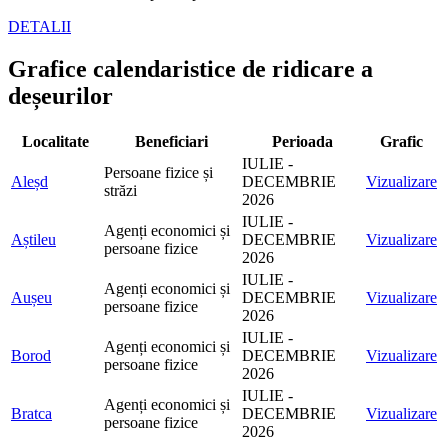
DETALII
Grafice calendaristice de ridicare a
deșeurilor
Localitate
Beneficiari
Perioada
Grafic
IULIE -
Persoane fizice și
Aleșd
DECEMBRIE
Vizualizare
străzi
2026
IULIE -
Agenți economici și
Aștileu
DECEMBRIE
Vizualizare
persoane fizice
2026
IULIE -
Agenți economici și
Aușeu
DECEMBRIE
Vizualizare
persoane fizice
2026
IULIE -
Agenți economici și
Borod
DECEMBRIE
Vizualizare
persoane fizice
2026
IULIE -
Agenți economici și
Bratca
DECEMBRIE
Vizualizare
persoane fizice
2026