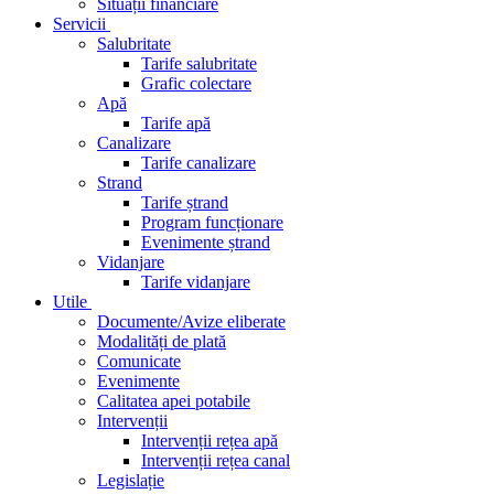
Situații financiare
Servicii
Salubritate
Tarife salubritate
Grafic colectare
Apă
Tarife apă
Canalizare
Tarife canalizare
Strand
Tarife ștrand
Program funcționare
Evenimente ștrand
Vidanjare
Tarife vidanjare
Utile
Documente/Avize eliberate
Modalități de plată
Comunicate
Evenimente
Calitatea apei potabile
Intervenții
Intervenții rețea apă
Intervenții rețea canal
Legislație