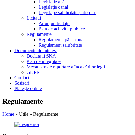
Legislație apă
Legislație canal
Legislație salubritate și deșeuri
Licitații
Anunțuri licitații
Plan de achizitii plublice
Regulamente
Regulament apă și canal
Regulament salubritate
Documente de interes
Declarații SNA
Plan de integritate
Mecanism de raportare a încalcărilor legii
GDPR
Contact
Sesizari
Plătește online
Regulamente
Home
» Utile » Regulamente