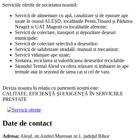
Serviciile oferite de societatea noastră:
Servicii de alimentare cu apă, canalizare și de epurare ape
uzate în orasul ALEȘD, localitatile Pestis,Tinaud și Pădurea
Neagră si UAT Magesti cu localitatile aferente;
Servicii de colectare, transport și depozitare deșeuri
municipale;
Servicii de colectare selectivă a deșeurilor;
Servicii de salubrizare stradală -manual si mecanizat;
Servicii vidanjare ape uzate;
Sortarea, reciclarea si valorificarea deseurilor reciclabile
Strandul Termal Alesd va ofera relaxare si imbaiere in ape
termale atat in sezonul de iarna cat si cel de vara
Deviza noastra în relația cu partenerii noștrii este:
CALITATE, EFICIENŢĂ ŞI EXIGENŢĂ ÎN SERVICIILE
PRESTATE
Date de contact
Adresa:
Aleșd, str.Andrei Muresan nr.1, judeţul Bihor