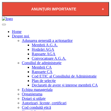
ANUNȚURI IMPORTANTE
2026-08-04 - PLAN DE RESTRICTIE FURNIZARE
APĂ POTABILĂ ÎN LOCALITATEA PĂDUREA
Home
NEAGRĂ
Despre noi
Adunarea generală a acționarilor
Membrii A.G.A.
Hotărări AGA
Rapoarte AGA
Convocatoare A.G.A.
Consiliul de administrație
Membrii CA
Rapoarte CA
Cod ETIC al Consiliului de Administratie
Plan de selecție
Declarații de avere și interese membrii CA
Echipa manageriala
Organigrama
Dotari si utilaje
Autorizari, licente, certificari
Cod conduită etică