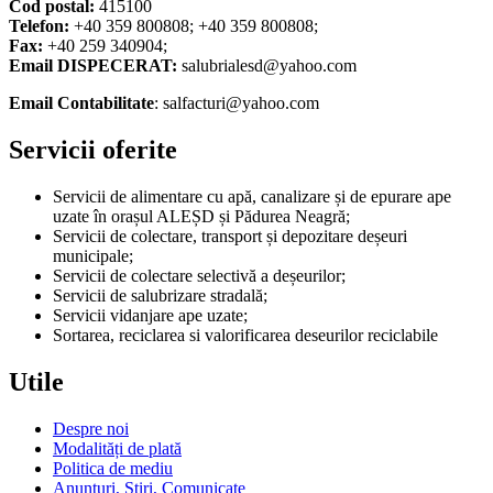
Cod postal:
415100
Telefon:
+40 359 800808; +40 359 800808;
Fax:
+40 259 340904;
Email DISPECERAT:
salubrialesd@yahoo.com
Email Contabilitate
: salfacturi@yahoo.com
Servicii oferite
Servicii de alimentare cu apă, canalizare și de epurare ape
uzate în orașul ALEȘD și Pădurea Neagră;
Servicii de colectare, transport și depozitare deșeuri
municipale;
Servicii de colectare selectivă a deșeurilor;
Servicii de salubrizare stradală;
Servicii vidanjare ape uzate;
Sortarea, reciclarea si valorificarea deseurilor reciclabile
Utile
Despre noi
Modalități de plată
Politica de mediu
Anunturi, Stiri, Comunicate