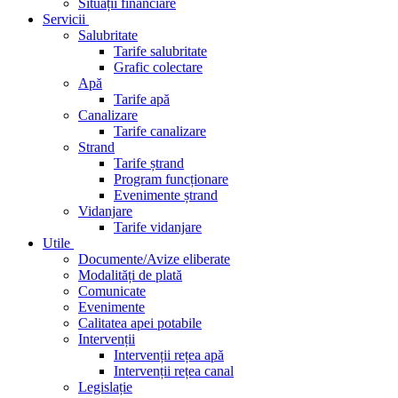
Situații financiare
Servicii
Salubritate
Tarife salubritate
Grafic colectare
Apă
Tarife apă
Canalizare
Tarife canalizare
Strand
Tarife ștrand
Program funcționare
Evenimente ștrand
Vidanjare
Tarife vidanjare
Utile
Documente/Avize eliberate
Modalități de plată
Comunicate
Evenimente
Calitatea apei potabile
Intervenții
Intervenții rețea apă
Intervenții rețea canal
Legislație