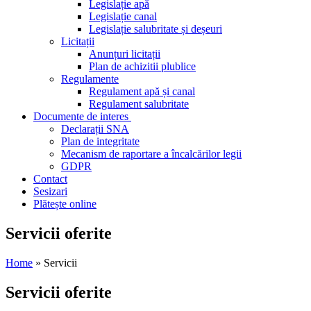
Legislație apă
Legislație canal
Legislație salubritate și deșeuri
Licitații
Anunțuri licitații
Plan de achizitii plublice
Regulamente
Regulament apă și canal
Regulament salubritate
Documente de interes
Declarații SNA
Plan de integritate
Mecanism de raportare a încalcărilor legii
GDPR
Contact
Sesizari
Plătește online
Servicii oferite
Home
» Servicii
Servicii oferite